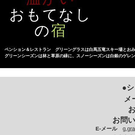
おもてなし
の
宿
ペンション＆レストラン グリーングラスは白馬五竜スキー場とお
グリーンシーズンは林と草原の緑に、スノーシーズンは白銀のゲレ
●シ
メ
お問
E-メール
g.gr