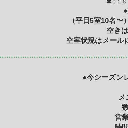
☎
０２６
（平日5室10名〜
空き
空室状況は
メール
●今シーズン
メ
営
時