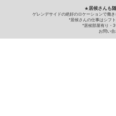
居候さんも
★
ゲレンデサイドの絶好のロケーションで働き
*居候さんの仕事はシフ
*居候部屋有り・
お問い合
© 2023 pen