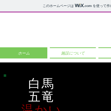
このホームページは
.com
を使って作
Pe
温かい手作りのお料理とアットホームなおもてなし
ホーム
施設について
白馬
五竜
温かい