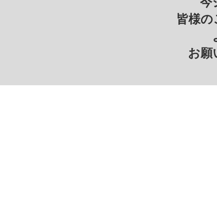
今
皆様の
お願