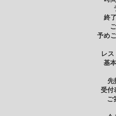
終
予め
​
レス
基本
先
受付
ご