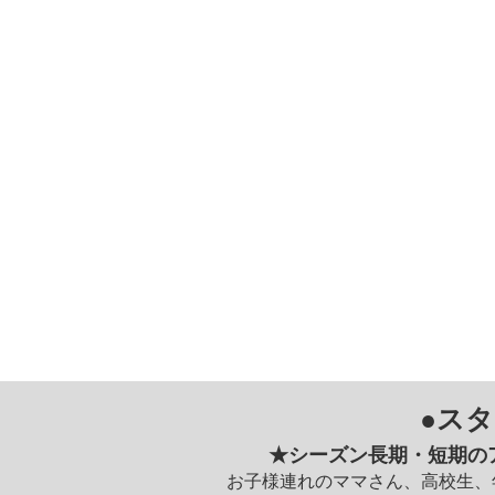
●ス
★シーズン長期・短期の
お子様連れのママさん、高校生、